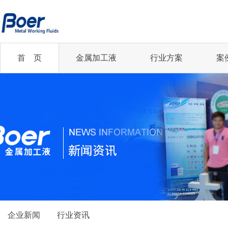
首 页
金属加工液
行业方案
案
半合成切削液
半合成切削液
切削油
乳化切削液
企业新闻
您的行业
乳化切削液
全合成切削液
齿轮磨削油
低油雾切削油
精冲丨汽车及零部件...
行业资讯
全合成切削液
冲压油
冲压油
轧制油
凸轮轴丨机械加工行业
微乳化切削液
微乳化切削液
更多...
更多...
齿轮制造丨机械加工...
航空航天行业
2021年中国铜加...
更多...
精冲丨汽车及零部件...
企业新闻
行业资讯