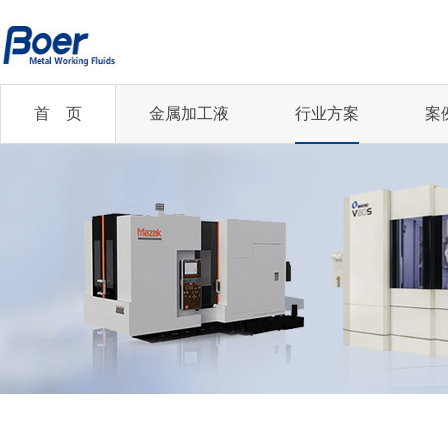
首 页
金属加工液
行业方案
案
半合成切削液
半合成切削液
切削油
乳化切削液
企业新闻
您的行业
乳化切削液
全合成切削液
齿轮磨削油
低油雾切削油
精冲丨汽车及零部件...
行业资讯
全合成切削液
冲压油
冲压油
轧制油
凸轮轴丨机械加工行业
微乳化切削液
微乳化切削液
更多...
更多...
齿轮制造丨机械加工...
航空航天行业
2021年中国铜加...
更多...
精冲丨汽车及零部件...