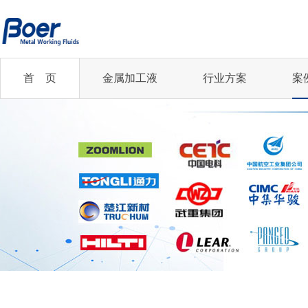
首 页
金属加工液
行业方案
案
半合成切削液
半合成切削液
切削油
乳化切削液
企业新闻
您的行业
乳化切削液
全合成切削液
齿轮磨削油
低油雾切削油
精冲丨汽车及零部件...
行业资讯
全合成切削液
冲压油
冲压油
轧制油
凸轮轴丨机械加工行业
微乳化切削液
微乳化切削液
更多...
更多...
齿轮制造丨机械加工...
航空航天行业
2021年中国铜加...
更多...
精冲丨汽车及零部件...