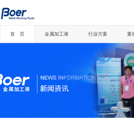
首 页
金属加工液
行业方案
案
半合成切削液
半合成切削液
切削油
乳化切削液
企业新闻
您的行业
乳化切削液
全合成切削液
齿轮磨削油
低油雾切削油
精冲丨汽车及零部件...
行业资讯
全合成切削液
冲压油
冲压油
轧制油
凸轮轴丨机械加工行业
微乳化切削液
微乳化切削液
更多...
更多...
齿轮制造丨机械加工...
航空航天行业
2021年中国铜加...
更多...
精冲丨汽车及零部件...