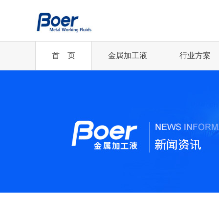
首 页
金属加工液
行业方案
半合成切削液
半合成切削液
切削油
乳化切削液
企业新闻
您的行业
乳化切削液
全合成切削液
齿轮磨削油
低油雾切削油
精冲丨汽车及零部件...
行业资讯
全合成切削液
冲压油
冲压油
轧制油
凸轮轴丨机械加工行业
微乳化切削液
微乳化切削液
更多...
更多...
齿轮制造丨机械加工...
航空航天行业
2021年中国铜加.
更多...
精冲丨汽车及零部件...