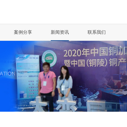
案例分享
新闻资讯
联系我们
BOER CF/E...
BOER K68丨..
冲压油
珩磨油
..
第21届中国国际润...
玻尔科技受邀参
凸轮轴丨机械加工行业
齿轮制造丨机械加工...