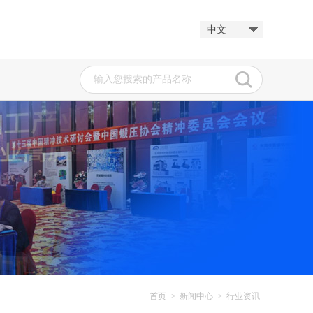
中文
.
BOER CF(H...
冷轧轧制油
加南...
新发展阶段金属加工...
首页
>
新闻中心
>
行业资讯