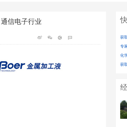
M丨通信电子行业
获
专
化
获取