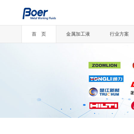
首 页
金属加工液
行业方案
半合成切削液
半合成切削液
切削油
乳化切削液
企业新闻
您的行业
乳化切削液
全合成切削液
齿轮磨削油
低油雾切削油
精冲丨汽车及零部件...
行业资讯
全合成切削液
冲压油
冲压油
轧制油
凸轮轴丨机械加工行业
微乳化切削液
微乳化切削液
更多...
更多...
齿轮制造丨机械加工...
航空航天行业
2021年中国铜加.
更多...
精冲丨汽车及零部件...