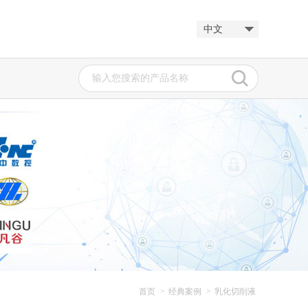
中文
.
BOER CF(H...
冷轧轧制油
加南...
新发展阶段金属加工...
首页
>
经典案例
>
乳化切削液