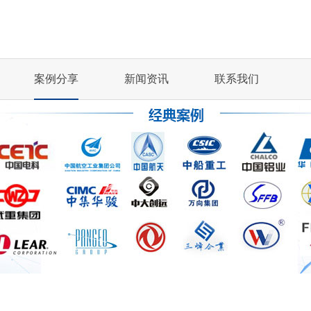
案例分享
新闻资讯
联系我们
BOER CF/E...
BOER K68丨..
冲压油
珩磨油
..
第21届中国国际润...
玻尔科技受邀参
凸轮轴丨机械加工行业
齿轮制造丨机械加工...