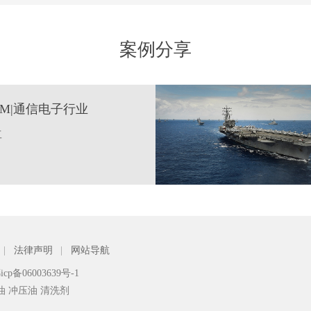
案例分享
F/M|通信电子行业
工
|
法律声明
|
网站导航
icp备06003639号-1
油 冲压油 清洗剂