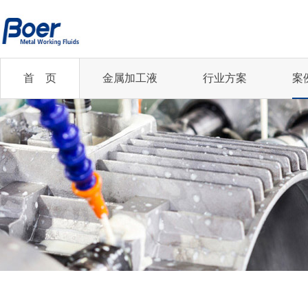
首 页
金属加工液
行业方案
案
乳化切削液
高端装备制造
齿轮磨削油
金属制品加工
企业新闻
您的行业
微乳化切削液
国防装备
珩磨油
通信电子
精冲行业
行业资讯
合成切削液
冲压加工
冲压油
冶金轧制
凸轮轴行业
切削油
汽车制造
更多...
更多...
齿轮制造行业
航空航天行业
玻尔科技受邀参加南...
更多...
精冲行业