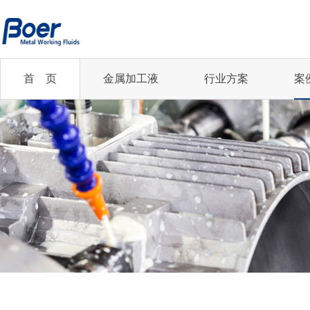
首 页
金属加工液
行业方案
案
半合成切削液
半合成切削液
切削油
乳化切削液
企业新闻
您的行业
乳化切削液
全合成切削液
齿轮磨削油
低油雾切削油
精冲丨汽车及零部件...
行业资讯
全合成切削液
冲压油
冲压油
轧制油
凸轮轴丨机械加工行业
微乳化切削液
微乳化切削液
更多...
更多...
齿轮制造丨机械加工...
航空航天行业
2021年中国铜加...
更多...
精冲丨汽车及零部件...